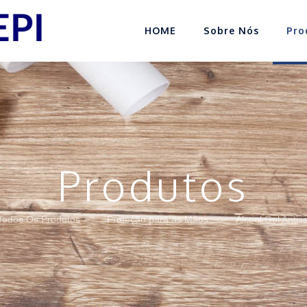
HOME
Sobre Nós
Pro
Produtos
Todos Os Produtos
Proteção para as Mãos
Álcool Gel Antis