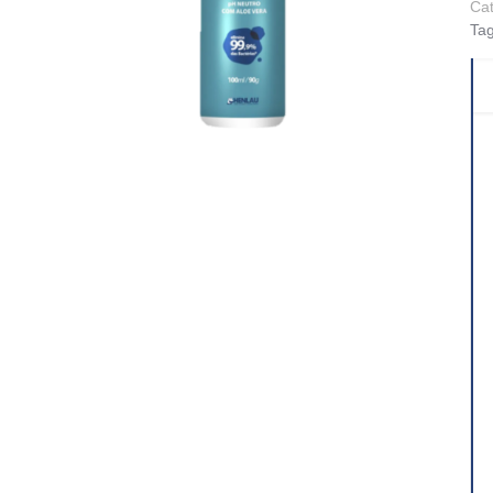
Ca
Ta