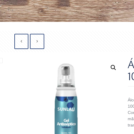
Á
1
Álc
100
Com
mão
tra