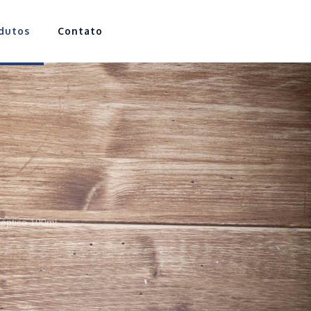
dutos
Contato
séptico 100ml