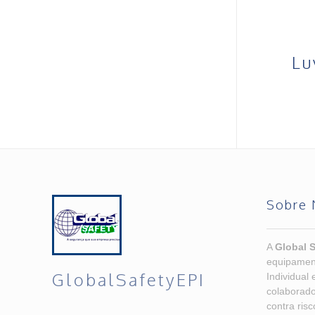
Lu
Sobre 
A
Global S
equipamen
GlobalSafetyEPI
Individual 
colaborado
contra ris