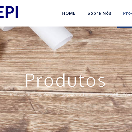
HOME
Sobre Nós
Pro
Produtos
Proteção Para os Pés
Sapatos e Tênis
Sapatilha Wor