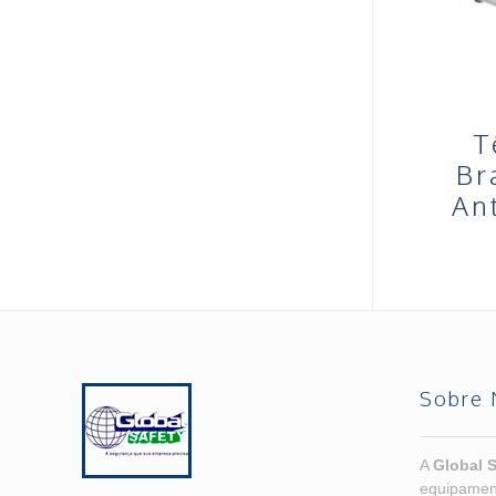
T
Br
An
Sobre 
A
Global S
equipamen