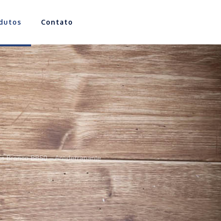
dutos
Contato
ks Branco BB50 – Antiderrapante