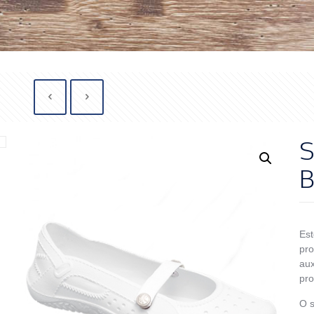
S
B
Est
pro
aux
pro
O s