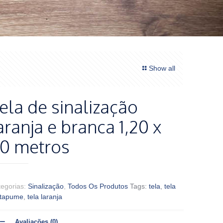
Show all
ela de sinalização
aranja e branca 1,20 x
0 metros
tegorias:
Sinalização
,
Todos Os Produtos
Tags:
tela
,
tela
 tapume
,
tela laranja
Avaliações (0)