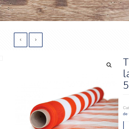
T
l
5
Ca
de