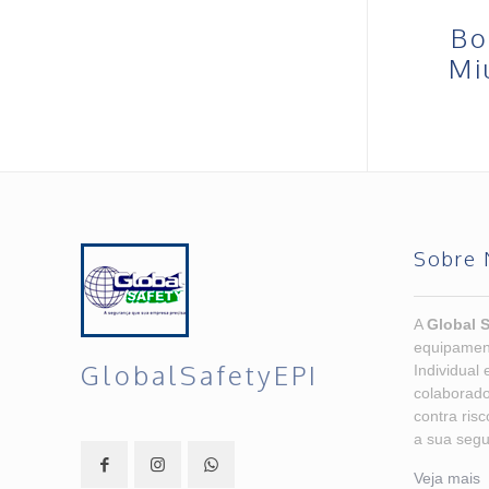
Bo
Mi
Sobre 
A
Global S
equipamen
GlobalSafetyEPI
Individual 
colaborado
contra ris
a sua segu
Veja mais