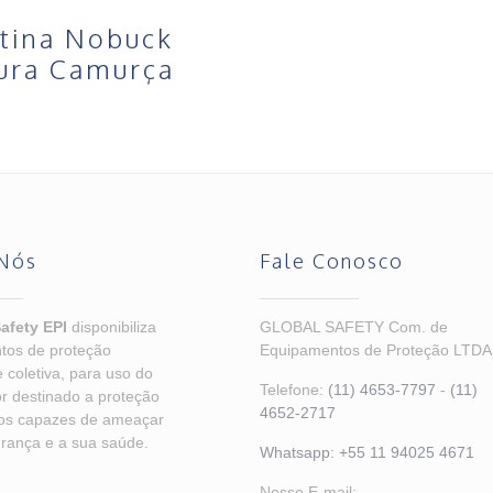
tina Nobuck
ura Camurça
Nós
Fale Conosco
afety EPI
disponibiliza
GLOBAL SAFETY Com. de
tos de proteção
Equipamentos de Proteção LTDA
e coletiva, para uso do
Telefone:
(11) 4653-7797
-
(11)
r destinado a proteção
4652-2717
cos capazes de ameaçar
rança e a sua saúde.
Whatsapp:
+55 11 94025 4671
Nosso E-mail: