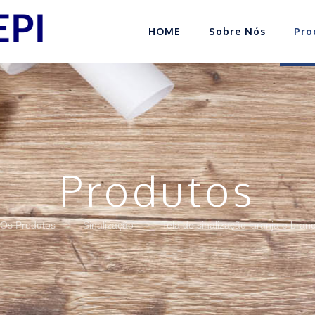
HOME
Sobre Nós
Pro
Produtos
 Os Produtos
Sinalização
Tela de sinalização laranja e bran