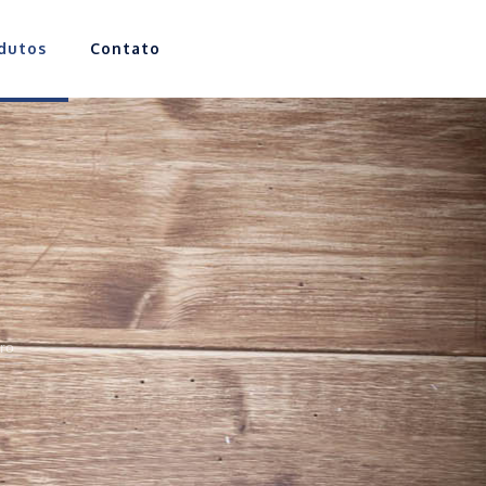
dutos
Contato
ro