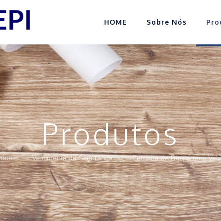
HOME
Sobre Nós
Pro
Produtos
ome
Vestimenta de Segurança
Perneira de Raspa com Velc