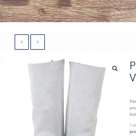
P
V
Per
pro
les
Ca
pr