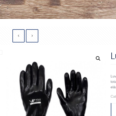
L
Luv
tot
elá
Ca