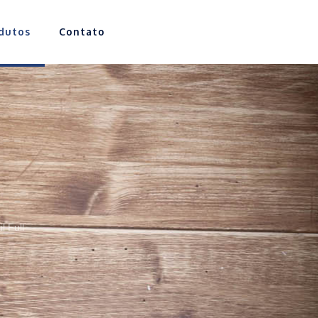
dutos
Contato
il Full