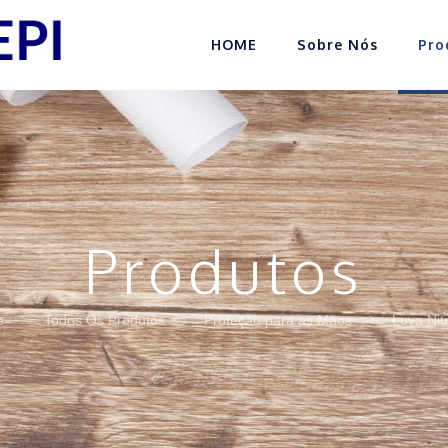
HOME
Sobre Nós
Pro
Produtos
e
Todos Os Produtos
Proteção para as Mãos
Luva Nitr