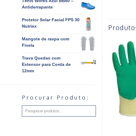
Tênis Works Azul BB80 –
Antiderrapante
Protetor Solar Facial FPS 30
Produto
Nutriex
Mangote de raspa com
Fivela
Trava Quedas com
Extensor para Corda de
12mm
Procurar Produto: