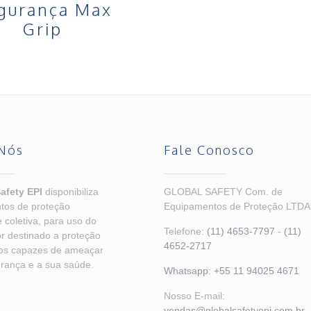
gurança Max
Grip
Nós
Fale Conosco
afety EPI
disponibiliza
GLOBAL SAFETY Com. de
tos de proteção
Equipamentos de Proteção LTDA
e coletiva, para uso do
Telefone:
(11) 4653-7797
-
(11)
r destinado a proteção
4652-2717
cos capazes de ameaçar
rança e a sua saúde.
Whatsapp:
+55 11 94025 4671
Nosso E-mail:
vendas@globalsafetyepi.com.br