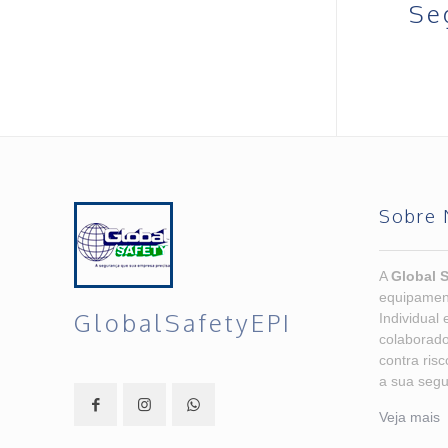
Se
Sobre 
A
Global S
equipamen
GlobalSafetyEPI
Individual 
colaborado
contra ris
a sua segu
Veja mais