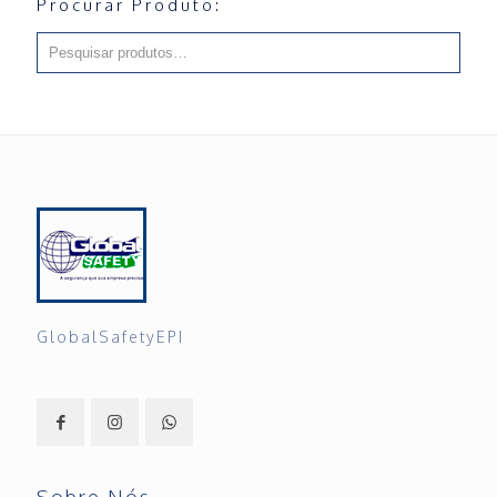
Procurar Produto:
GlobalSafetyEPI